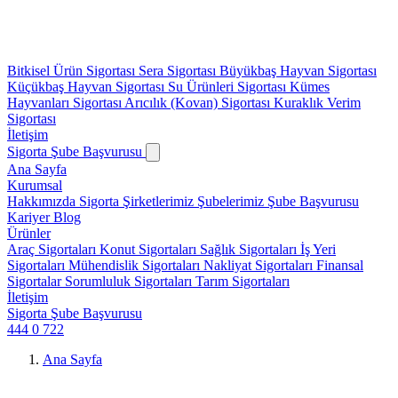
Bitkisel Ürün Sigortası
Sera Sigortası
Büyükbaş Hayvan Sigortası
Küçükbaş Hayvan Sigortası
Su Ürünleri Sigortası
Kümes
Hayvanları Sigortası
Arıcılık (Kovan) Sigortası
Kuraklık Verim
Sigortası
İletişim
Sigorta Şube Başvurusu
Ana Sayfa
Kurumsal
Hakkımızda
Sigorta Şirketlerimiz
Şubelerimiz
Şube Başvurusu
Kariyer
Blog
Ürünler
Araç Sigortaları
Konut Sigortaları
Sağlık Sigortaları
İş Yeri
Sigortaları
Mühendislik Sigortaları
Nakliyat Sigortaları
Finansal
Sigortalar
Sorumluluk Sigortaları
Tarım Sigortaları
İletişim
Sigorta Şube Başvurusu
444 0 722
Ana Sayfa