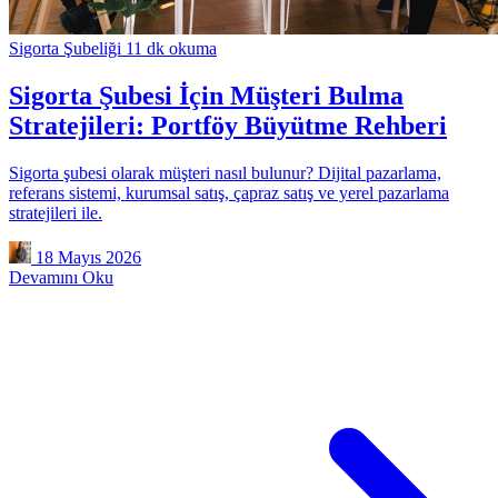
Sigorta Şubeliği
11 dk okuma
Sigorta Şubesi İçin Müşteri Bulma
Stratejileri: Portföy Büyütme Rehberi
Sigorta şubesi olarak müşteri nasıl bulunur? Dijital pazarlama,
referans sistemi, kurumsal satış, çapraz satış ve yerel pazarlama
stratejileri ile.
18 Mayıs 2026
Devamını Oku