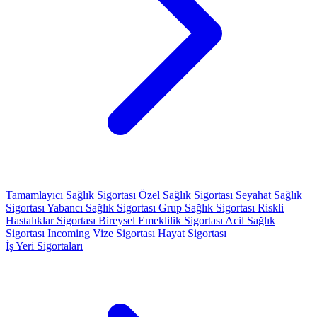
Tamamlayıcı Sağlık Sigortası
Özel Sağlık Sigortası
Seyahat Sağlık
Sigortası
Yabancı Sağlık Sigortası
Grup Sağlık Sigortası
Riskli
Hastalıklar Sigortası
Bireysel Emeklilik Sigortası
Acil Sağlık
Sigortası
Incoming Vize Sigortası
Hayat Sigortası
İş Yeri Sigortaları