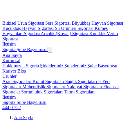
Bitkisel Ürün Sigortası
Sera Sigortası
Büyükbaş Hayvan Sigortası
Küçükbaş Hayvan Sigortası
Su Ürünleri Sigortası
Kümes
Hayvanları Sigortası
Arıcılık (Kovan) Sigortası
Kuraklık Verim
Sigortası
İletişim
Sigorta Şube Başvurusu
Ana Sayfa
Kurumsal
Hakkımızda
Sigorta Şirketlerimiz
Şubelerimiz
Şube Başvurusu
Kariyer
Blog
Ürünler
Araç Sigortaları
Konut Sigortaları
Sağlık Sigortaları
İş Yeri
Sigortaları
Mühendislik Sigortaları
Nakliyat Sigortaları
Finansal
Sigortalar
Sorumluluk Sigortaları
Tarım Sigortaları
İletişim
Sigorta Şube Başvurusu
444 0 722
Ana Sayfa