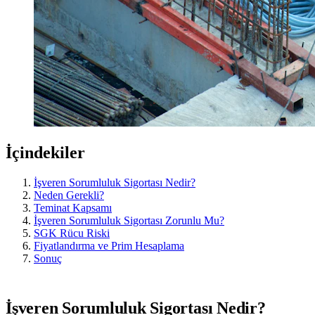
İçindekiler
İşveren Sorumluluk Sigortası Nedir?
Neden Gerekli?
Teminat Kapsamı
İşveren Sorumluluk Sigortası Zorunlu Mu?
SGK Rücu Riski
Fiyatlandırma ve Prim Hesaplama
Sonuç
İşveren Sorumluluk Sigortası Nedir?