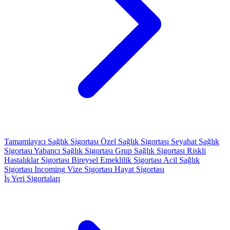
Tamamlayıcı Sağlık Sigortası
Özel Sağlık Sigortası
Seyahat Sağlık
Sigortası
Yabancı Sağlık Sigortası
Grup Sağlık Sigortası
Riskli
Hastalıklar Sigortası
Bireysel Emeklilik Sigortası
Acil Sağlık
Sigortası
Incoming Vize Sigortası
Hayat Sigortası
İş Yeri Sigortaları