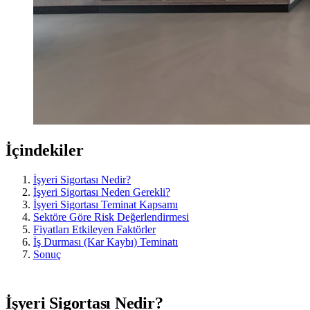
İçindekiler
İşyeri Sigortası Nedir?
İşyeri Sigortası Neden Gerekli?
İşyeri Sigortası Teminat Kapsamı
Sektöre Göre Risk Değerlendirmesi
Fiyatları Etkileyen Faktörler
İş Durması (Kar Kaybı) Teminatı
Sonuç
İşyeri Sigortası Nedir?