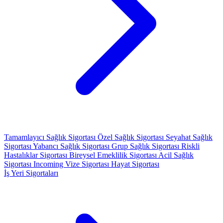
Tamamlayıcı Sağlık Sigortası
Özel Sağlık Sigortası
Seyahat Sağlık
Sigortası
Yabancı Sağlık Sigortası
Grup Sağlık Sigortası
Riskli
Hastalıklar Sigortası
Bireysel Emeklilik Sigortası
Acil Sağlık
Sigortası
Incoming Vize Sigortası
Hayat Sigortası
İş Yeri Sigortaları