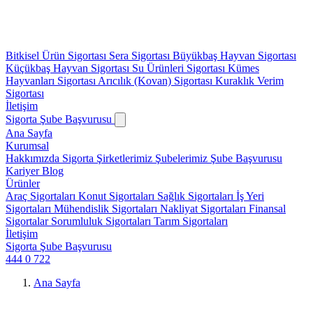
Bitkisel Ürün Sigortası
Sera Sigortası
Büyükbaş Hayvan Sigortası
Küçükbaş Hayvan Sigortası
Su Ürünleri Sigortası
Kümes
Hayvanları Sigortası
Arıcılık (Kovan) Sigortası
Kuraklık Verim
Sigortası
İletişim
Sigorta Şube Başvurusu
Ana Sayfa
Kurumsal
Hakkımızda
Sigorta Şirketlerimiz
Şubelerimiz
Şube Başvurusu
Kariyer
Blog
Ürünler
Araç Sigortaları
Konut Sigortaları
Sağlık Sigortaları
İş Yeri
Sigortaları
Mühendislik Sigortaları
Nakliyat Sigortaları
Finansal
Sigortalar
Sorumluluk Sigortaları
Tarım Sigortaları
İletişim
Sigorta Şube Başvurusu
444 0 722
Ana Sayfa