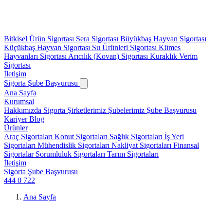
Bitkisel Ürün Sigortası
Sera Sigortası
Büyükbaş Hayvan Sigortası
Küçükbaş Hayvan Sigortası
Su Ürünleri Sigortası
Kümes
Hayvanları Sigortası
Arıcılık (Kovan) Sigortası
Kuraklık Verim
Sigortası
İletişim
Sigorta Şube Başvurusu
Ana Sayfa
Kurumsal
Hakkımızda
Sigorta Şirketlerimiz
Şubelerimiz
Şube Başvurusu
Kariyer
Blog
Ürünler
Araç Sigortaları
Konut Sigortaları
Sağlık Sigortaları
İş Yeri
Sigortaları
Mühendislik Sigortaları
Nakliyat Sigortaları
Finansal
Sigortalar
Sorumluluk Sigortaları
Tarım Sigortaları
İletişim
Sigorta Şube Başvurusu
444 0 722
Ana Sayfa