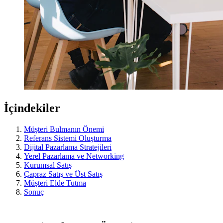
İçindekiler
Müşteri Bulmanın Önemi
Referans Sistemi Oluşturma
Dijital Pazarlama Stratejileri
Yerel Pazarlama ve Networking
Kurumsal Satış
Çapraz Satış ve Üst Satış
Müşteri Elde Tutma
Sonuç