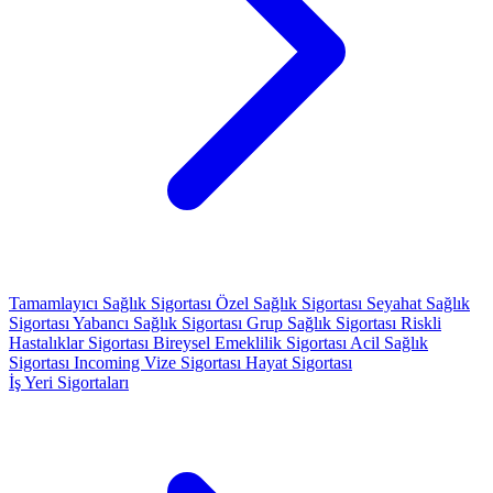
Tamamlayıcı Sağlık Sigortası
Özel Sağlık Sigortası
Seyahat Sağlık
Sigortası
Yabancı Sağlık Sigortası
Grup Sağlık Sigortası
Riskli
Hastalıklar Sigortası
Bireysel Emeklilik Sigortası
Acil Sağlık
Sigortası
Incoming Vize Sigortası
Hayat Sigortası
İş Yeri Sigortaları