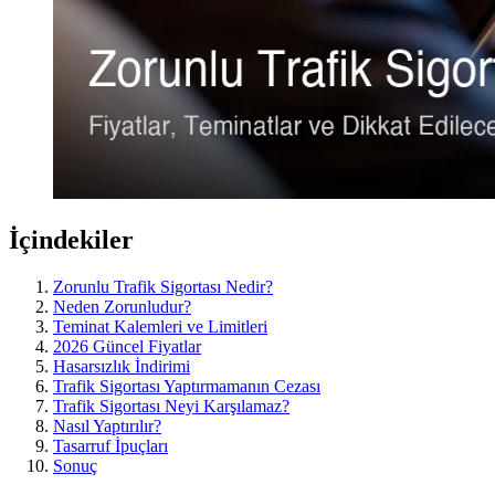
İçindekiler
Zorunlu Trafik Sigortası Nedir?
Neden Zorunludur?
Teminat Kalemleri ve Limitleri
2026 Güncel Fiyatlar
Hasarsızlık İndirimi
Trafik Sigortası Yaptırmamanın Cezası
Trafik Sigortası Neyi Karşılamaz?
Nasıl Yaptırılır?
Tasarruf İpuçları
Sonuç