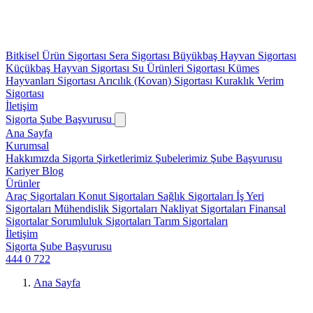
Bitkisel Ürün Sigortası
Sera Sigortası
Büyükbaş Hayvan Sigortası
Küçükbaş Hayvan Sigortası
Su Ürünleri Sigortası
Kümes
Hayvanları Sigortası
Arıcılık (Kovan) Sigortası
Kuraklık Verim
Sigortası
İletişim
Sigorta Şube Başvurusu
Ana Sayfa
Kurumsal
Hakkımızda
Sigorta Şirketlerimiz
Şubelerimiz
Şube Başvurusu
Kariyer
Blog
Ürünler
Araç Sigortaları
Konut Sigortaları
Sağlık Sigortaları
İş Yeri
Sigortaları
Mühendislik Sigortaları
Nakliyat Sigortaları
Finansal
Sigortalar
Sorumluluk Sigortaları
Tarım Sigortaları
İletişim
Sigorta Şube Başvurusu
444 0 722
Ana Sayfa