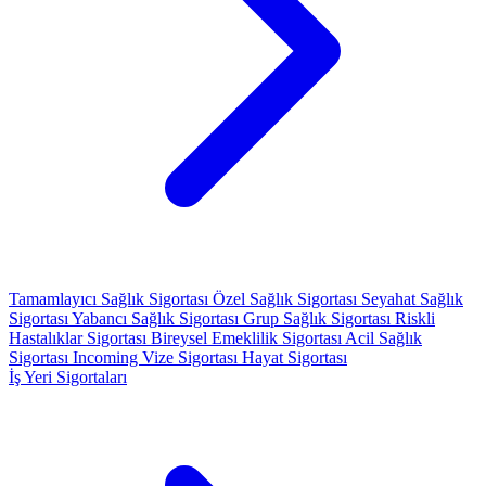
Tamamlayıcı Sağlık Sigortası
Özel Sağlık Sigortası
Seyahat Sağlık
Sigortası
Yabancı Sağlık Sigortası
Grup Sağlık Sigortası
Riskli
Hastalıklar Sigortası
Bireysel Emeklilik Sigortası
Acil Sağlık
Sigortası
Incoming Vize Sigortası
Hayat Sigortası
İş Yeri Sigortaları