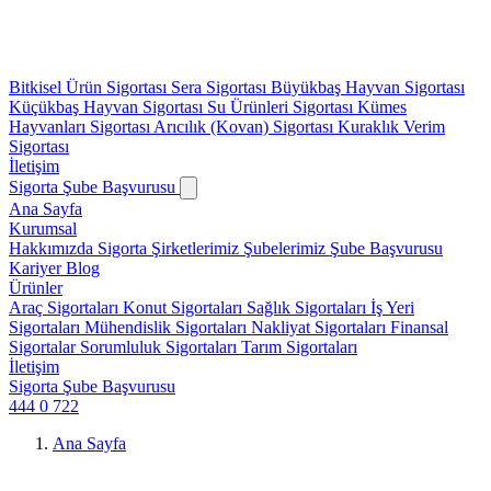
Bitkisel Ürün Sigortası
Sera Sigortası
Büyükbaş Hayvan Sigortası
Küçükbaş Hayvan Sigortası
Su Ürünleri Sigortası
Kümes
Hayvanları Sigortası
Arıcılık (Kovan) Sigortası
Kuraklık Verim
Sigortası
İletişim
Sigorta Şube Başvurusu
Ana Sayfa
Kurumsal
Hakkımızda
Sigorta Şirketlerimiz
Şubelerimiz
Şube Başvurusu
Kariyer
Blog
Ürünler
Araç Sigortaları
Konut Sigortaları
Sağlık Sigortaları
İş Yeri
Sigortaları
Mühendislik Sigortaları
Nakliyat Sigortaları
Finansal
Sigortalar
Sorumluluk Sigortaları
Tarım Sigortaları
İletişim
Sigorta Şube Başvurusu
444 0 722
Ana Sayfa