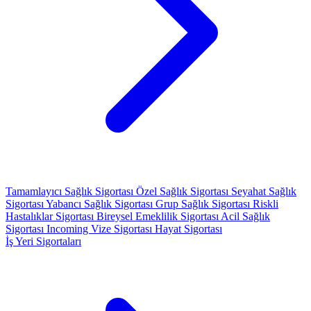
Tamamlayıcı Sağlık Sigortası
Özel Sağlık Sigortası
Seyahat Sağlık
Sigortası
Yabancı Sağlık Sigortası
Grup Sağlık Sigortası
Riskli
Hastalıklar Sigortası
Bireysel Emeklilik Sigortası
Acil Sağlık
Sigortası
Incoming Vize Sigortası
Hayat Sigortası
İş Yeri Sigortaları