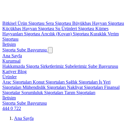
Bitkisel Ürün Sigortası
Sera Sigortası
Büyükbaş Hayvan Sigortası
Küçükbaş Hayvan Sigortası
Su Ürünleri Sigortası
Kümes
Hayvanları Sigortası
Arıcılık (Kovan) Sigortası
Kuraklık Verim
Sigortası
İletişim
Sigorta Şube Başvurusu
Ana Sayfa
Kurumsal
Hakkımızda
Sigorta Şirketlerimiz
Şubelerimiz
Şube Başvurusu
Kariyer
Blog
Ürünler
Araç Sigortaları
Konut Sigortaları
Sağlık Sigortaları
İş Yeri
Sigortaları
Mühendislik Sigortaları
Nakliyat Sigortaları
Finansal
Sigortalar
Sorumluluk Sigortaları
Tarım Sigortaları
İletişim
Sigorta Şube Başvurusu
444 0 722
Ana Sayfa