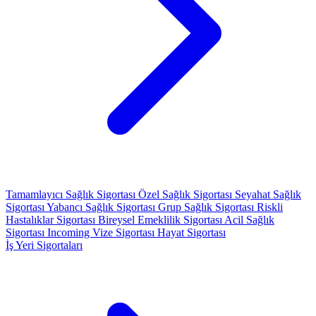
Tamamlayıcı Sağlık Sigortası
Özel Sağlık Sigortası
Seyahat Sağlık
Sigortası
Yabancı Sağlık Sigortası
Grup Sağlık Sigortası
Riskli
Hastalıklar Sigortası
Bireysel Emeklilik Sigortası
Acil Sağlık
Sigortası
Incoming Vize Sigortası
Hayat Sigortası
İş Yeri Sigortaları