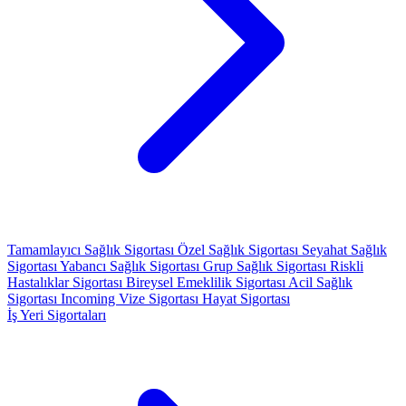
Tamamlayıcı Sağlık Sigortası
Özel Sağlık Sigortası
Seyahat Sağlık
Sigortası
Yabancı Sağlık Sigortası
Grup Sağlık Sigortası
Riskli
Hastalıklar Sigortası
Bireysel Emeklilik Sigortası
Acil Sağlık
Sigortası
Incoming Vize Sigortası
Hayat Sigortası
İş Yeri Sigortaları