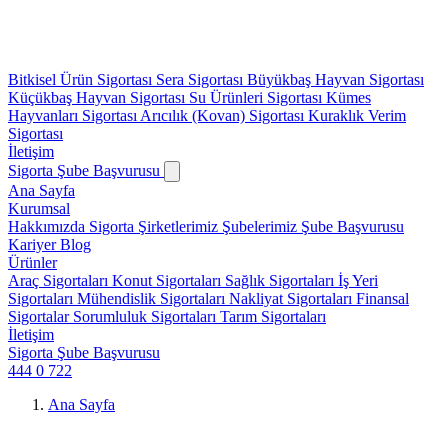
Bitkisel Ürün Sigortası
Sera Sigortası
Büyükbaş Hayvan Sigortası
Küçükbaş Hayvan Sigortası
Su Ürünleri Sigortası
Kümes
Hayvanları Sigortası
Arıcılık (Kovan) Sigortası
Kuraklık Verim
Sigortası
İletişim
Sigorta Şube Başvurusu
Ana Sayfa
Kurumsal
Hakkımızda
Sigorta Şirketlerimiz
Şubelerimiz
Şube Başvurusu
Kariyer
Blog
Ürünler
Araç Sigortaları
Konut Sigortaları
Sağlık Sigortaları
İş Yeri
Sigortaları
Mühendislik Sigortaları
Nakliyat Sigortaları
Finansal
Sigortalar
Sorumluluk Sigortaları
Tarım Sigortaları
İletişim
Sigorta Şube Başvurusu
444 0 722
Ana Sayfa