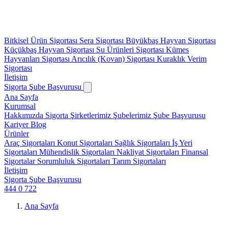
Bitkisel Ürün Sigortası
Sera Sigortası
Büyükbaş Hayvan Sigortası
Küçükbaş Hayvan Sigortası
Su Ürünleri Sigortası
Kümes
Hayvanları Sigortası
Arıcılık (Kovan) Sigortası
Kuraklık Verim
Sigortası
İletişim
Sigorta Şube Başvurusu
Ana Sayfa
Kurumsal
Hakkımızda
Sigorta Şirketlerimiz
Şubelerimiz
Şube Başvurusu
Kariyer
Blog
Ürünler
Araç Sigortaları
Konut Sigortaları
Sağlık Sigortaları
İş Yeri
Sigortaları
Mühendislik Sigortaları
Nakliyat Sigortaları
Finansal
Sigortalar
Sorumluluk Sigortaları
Tarım Sigortaları
İletişim
Sigorta Şube Başvurusu
444 0 722
Ana Sayfa