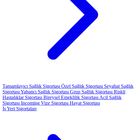
Tamamlayıcı Sağlık Sigortası
Özel Sağlık Sigortası
Seyahat Sağlık
Sigortası
Yabancı Sağlık Sigortası
Grup Sağlık Sigortası
Riskli
Hastalıklar Sigortası
Bireysel Emeklilik Sigortası
Acil Sağlık
Sigortası
Incoming Vize Sigortası
Hayat Sigortası
İş Yeri Sigortaları