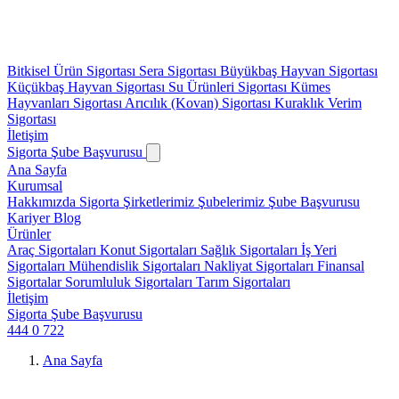
Bitkisel Ürün Sigortası
Sera Sigortası
Büyükbaş Hayvan Sigortası
Küçükbaş Hayvan Sigortası
Su Ürünleri Sigortası
Kümes
Hayvanları Sigortası
Arıcılık (Kovan) Sigortası
Kuraklık Verim
Sigortası
İletişim
Sigorta Şube Başvurusu
Ana Sayfa
Kurumsal
Hakkımızda
Sigorta Şirketlerimiz
Şubelerimiz
Şube Başvurusu
Kariyer
Blog
Ürünler
Araç Sigortaları
Konut Sigortaları
Sağlık Sigortaları
İş Yeri
Sigortaları
Mühendislik Sigortaları
Nakliyat Sigortaları
Finansal
Sigortalar
Sorumluluk Sigortaları
Tarım Sigortaları
İletişim
Sigorta Şube Başvurusu
444 0 722
Ana Sayfa